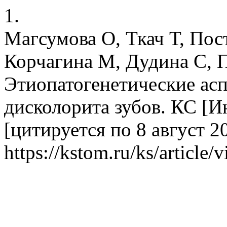
1.
Магсумова О, Ткач Т, Пос
Корчагина М, Дудина С, П
Этиопатогенетические ас
дисколорита зубов. КС [Ин
[цитируется по 8 август 2
https://kstom.ru/ks/article