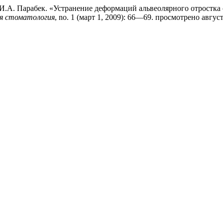
 и И.А. Парабек. «Устранение деформаций альвеолярного отростк
я стоматология
, no. 1 (март 1, 2009): 66—69. просмотрено август 8