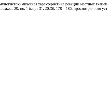
ммуногистохимическая характеристика реакций местных тканей
тология
29, no. 1 (март 31, 2026): 178—186. просмотрено август