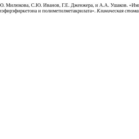
.Ю. Милюкова, С.Ю. Иванов, Г.Е. Дженжера, и А.А. Ушаков. «И
иэфирэфиркетона и полиметилметакрилата».
Клиническая стома