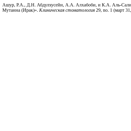
Ашур, Р.А., Д.Н. Абдулхусейн, А.А. Алхабоби, и К.А. Аль-Са
Мутанна (Ирак)».
Клиническая стоматология
29, no. 1 (март 31