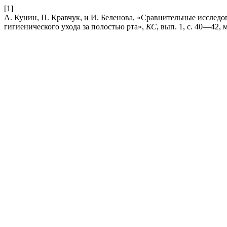
[1]
А. Кунин, П. Кравчук, и И. Беленова, «Сравнительные исслед
гигиенического ухода за полостью рта»,
КС
, вып. 1, с. 40—42, 