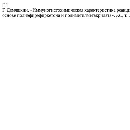
[1]
Г. Демяшкин, «Иммуногистохимическая характеристика реакц
основе полиэфирэфиркетона и полиметилметакрилата»,
КС
, т.