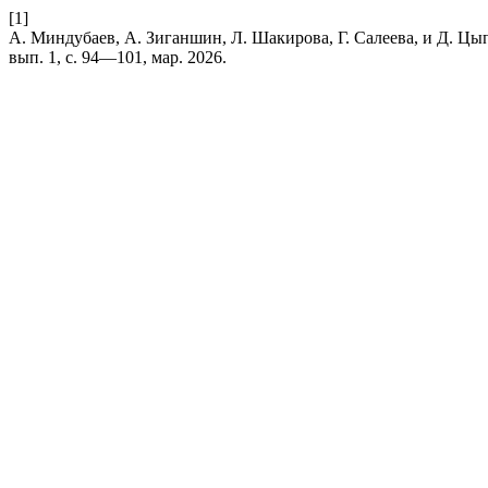
[1]
А. Миндубаев, А. Зиганшин, Л. Шакирова, Г. Салеева, и Д. Ц
вып. 1, с. 94—101, мар. 2026.