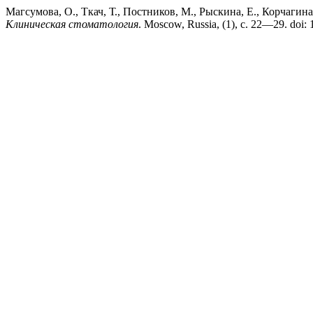
Магсумова, О., Ткач, Т., Постников, М., Рыскина, Е., Корчаги
Клиническая стоматология
. Moscow, Russia, (1), с. 22—29. doi