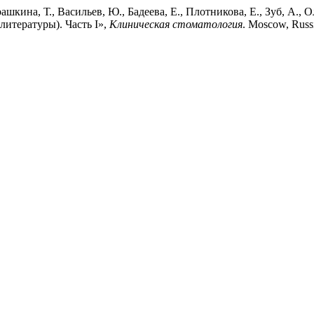
ашкина, Т., Васильев, Ю., Бадеева, Е., Плотникова, Е., Зуб, А.,
литературы). Часть I»,
Клиническая стоматология
. Moscow, Russ