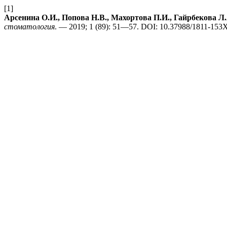
[1]
Арсенина О.И., Попова Н.В., Махортова П.И., Гайрбекова Л.
стоматология
. — 2019; 1 (89): 51—57.
DOI: 10.37988/1811-153