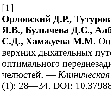
[1]
Орловский Д.Р., Тутуров
Я.В., Булычева Д.С., Ал
С.Д., Хамжуева М.М.
Оце
верхних дыхательных пут
оптимального переднезад
челюстей. —
Клиническая
(1): 28—34.
DOI: 10.3798