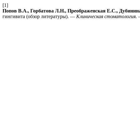
[1]
Попов В.А., Горбатова Л.Н., Преображенская Е.С., Дубинина
гингивита (обзор литературы). —
Клиническая стоматология
.