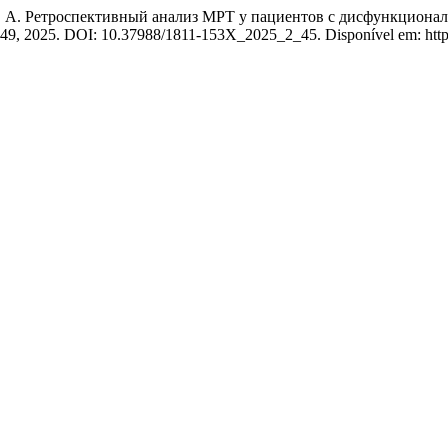
етроспективный анализ МРТ у пациентов с дисфункциональн
—49, 2025. DOI: 10.37988/1811-153X_2025_2_45. Disponível em: https: