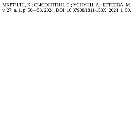
МКРТЧЯН, К.; СЫСОЛЯТИН, С.; УСНУНЦ, А.; БЕТЕЕВА, М. Ре
v. 27, n. 1, p. 50—53, 2024. DOI: 10.37988/1811-153X_2024_1_50. Di