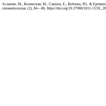
Асланян, М., Козинская, М., Савина, Е., Кобзева, Ю., & Ереми
стоматология
, (2), 84—86. https://doi.org/10.37988/1811-153X_