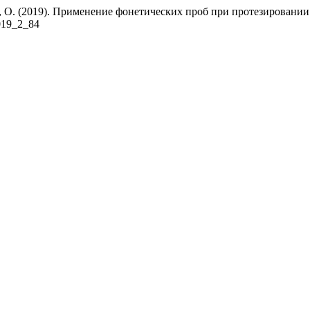
н, О. (2019). Применение фонетических проб при протезировании
2019_2_84