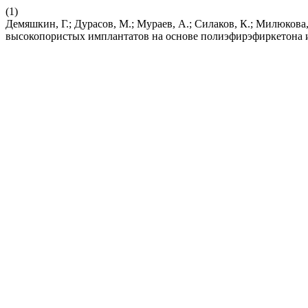
(1)
Демяшкин, Г.; Дурасов, М.; Мураев, А.; Силаков, К.; Милюков
высокопористых имплантатов на основе полиэфирэфиркетона 