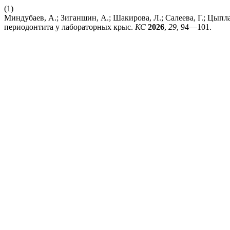
(1)
Миндубаев, А.; Зиганшин, А.; Шакирова, Л.; Салеева, Г.; Цып
периодонтита у лабораторных крыс.
КС
2026
,
29
, 94—101.