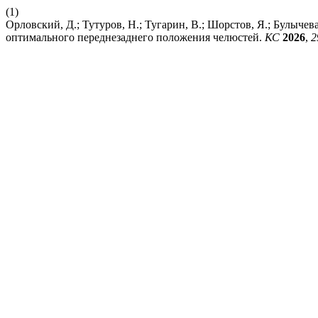
(1)
Орловский, Д.; Тутуров, Н.; Тугарин, В.; Шорстов, Я.; Булыче
оптимального переднезаднего положения челюстей.
КС
2026
,
2