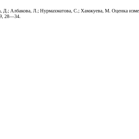
ва, Д.; Албакова, Л.; Нурмахматова, С.; Хамжуева, М. Оценка и
9
, 28—34.