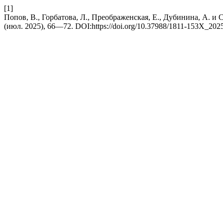
[1]
Попов, В., Горбатова, Л., Преображенская, Е., Дубинина, А. 
(июл. 2025), 66—72. DOI:https://doi.org/10.37988/1811-153X_202