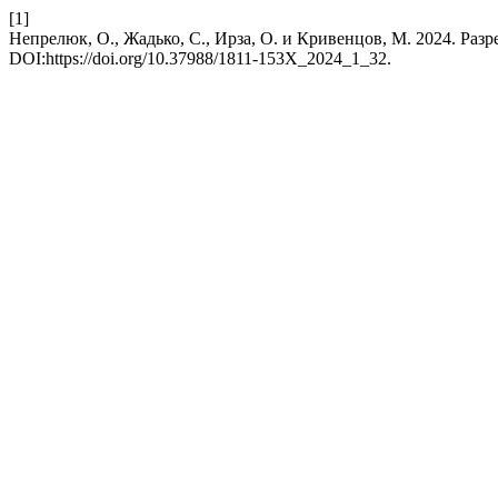
[1]
Непрелюк, О., Жадько, С., Ирза, О. и Кривенцов, М. 2024. Ра
DOI:https://doi.org/10.37988/1811-153X_2024_1_32.